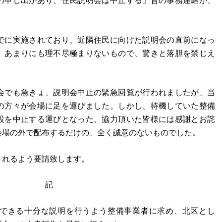
の申し出があり、住民説明会は中止する」旨の事務連絡が、
でに実施されており、近隣住民に向けた説明会の直前になっ
、あまりにも理不尽極まりないもので、驚きと落胆を禁じえ
会でも急きょ、説明会中止の緊急回覧が行われましたが、当
の方々が会場に足を運びました。しかし、待機していた整備
設を中止する運びとなった。協力頂いた皆様には感謝とお詫
会場の外で配布するだけの、全く誠意のないものでした。
されるよう要請致します。
記
できる十分な説明を行うよう整備事業者に求め、北区とし