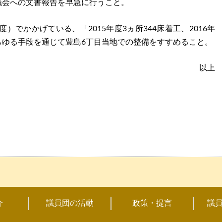
議会への文書報告を早急に行うこと。
度）でかかげている、「2015年度3ヵ所344床着工、2016年
らゆる手段を通じて豊島6丁目当地での整備をすすめること。
以上
介
議員団の活動
政策・提言
議