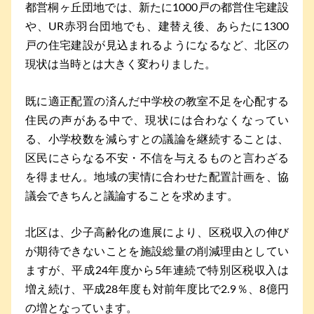
都営桐ヶ丘団地では、新たに1000戸の都営住宅建設
や、UR赤羽台団地でも、建替え後、あらたに1300
戸の住宅建設が見込まれるようになるなど、北区の
現状は当時とは大きく変わりました。
既に適正配置の済んだ中学校の教室不足を心配する
住民の声がある中で、現状には合わなくなってい
る、小学校数を減らすとの議論を継続することは、
区民にさらなる不安・不信を与えるものと言わざる
を得ません。地域の実情に合わせた配置計画を、協
議会できちんと議論することを求めます。
北区は、少子高齢化の進展により、区税収入の伸び
が期待できないことを施設総量の削減理由としてい
ますが、平成24年度から5年連続で特別区税収入は
増え続け、平成28年度も対前年度比で2.9％、8億円
の増となっています。