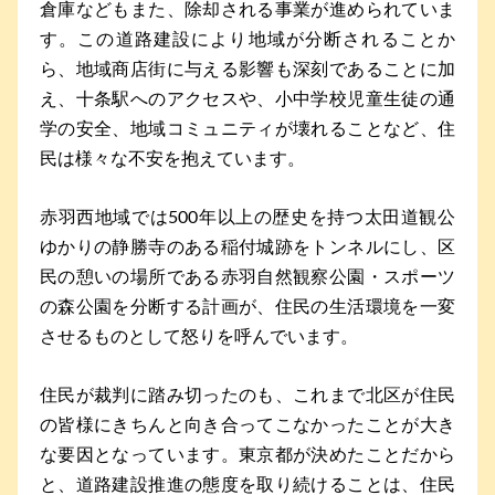
倉庫などもまた、除却される事業が進められていま
す。この道路建設により地域が分断されることか
ら、地域商店街に与える影響も深刻であることに加
え、十条駅へのアクセスや、小中学校児童生徒の通
学の安全、地域コミュニティが壊れることなど、住
民は様々な不安を抱えています。
赤羽西地域では500年以上の歴史を持つ太田道観公
ゆかりの静勝寺のある稲付城跡をトンネルにし、区
民の憩いの場所である赤羽自然観察公園・スポーツ
の森公園を分断する計画が、住民の生活環境を一変
させるものとして怒りを呼んでいます。
住民が裁判に踏み切ったのも、これまで北区が住民
の皆様にきちんと向き合ってこなかったことが大き
な要因となっています。東京都が決めたことだから
と、道路建設推進の態度を取り続けることは、住民