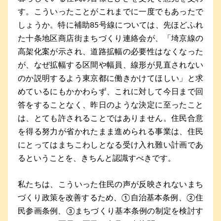
す。こういったことがこれまでに一度でもあったで
しょうか。特に補助85号線については、先ほどふれ
た十条地区商店街まちづくり連絡会が、「埼京線の
高架化案が示され、道路拡幅の必要性はなくなった
が、なぜ拡幅する区間や幅員、線形が見直されない
のか説明するよう東京都に働きかけてほしい」と求
めているにもかかわらず、これに対して今日まで回
答をすることなく、昨日のような決定に至ったこと
は、とても許されることではありません。住民合意
を得る努力が省かれたまま進められる事業は、住民
にとってはまちこわしとなる受け入れ難い計画であ
るということを、きちんと認識すべきです。
私たちは、こういった住民の声が反映されないまち
づくり政策を改善するため、①自治基本条例、②住
民参画条例、③まちづくり基本条例の制定を検討す