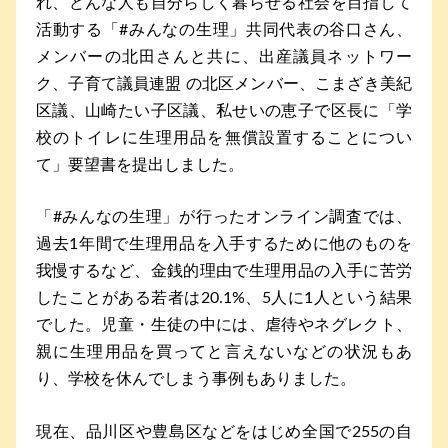
れ、どんな人も自分らしく暮らせる社会を目指して
活動する「#みんなの生理」共同代表の谷口さん、
メンバーの北田さんと共に、出産議員ネットワー
ク、子育て議員連盟 の北区メンバー、こまざき美紀
区議、山崎たい子区議、私せいの恵子で区長に「学
校のトイレに生理用品を無償設置することについ
て」要望書を提出しました。
「#みんなの生理」が行ったオンライン調査では、
過去1年間で生理用品を入手するために他のものを
我慢するなど、金銭的理由で生理用品の入手に苦労
したことがある若者は20.1%、5人に1人という結果
でした。児童・生徒の中には、虐待やネグレクト、
親に生理用品を買ってと言えないなどの状況もあ
り、学校を休んでしまう事例もありました。
現在、品川区や豊島区などをはじめ全国で255の自