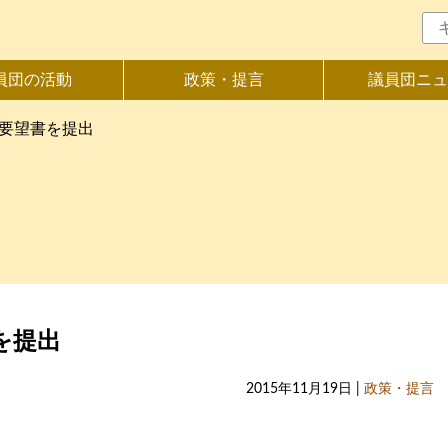
員団の活動
政策・提言
議員団ニュ
算要望書を提出
を提出
2015年11月19日 |
政策・提言