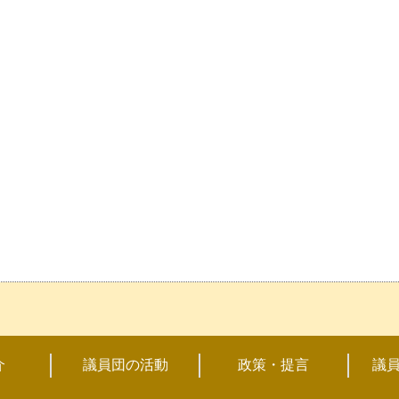
介
議員団の活動
政策・提言
議