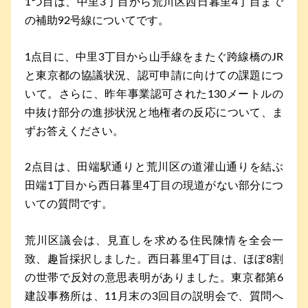
1つ目は、中里3丁目から荒川区西日暮里4丁目まで
の補助92号線についてです。
1点目に、中里3丁目から山手線をまたぐ跨線橋のJR
と東京都の協議状況、認可申請に向けての課題につ
いて。さらに、昨年事業認可された130メートルの
中抜け部分の進捗状況と地権者の反応について、ま
ずお答えください。
2点目は、田端駅通りと荒川区の道灌山通りを結ぶ
田端1丁目から西日暮里4丁目の現道がない部分につ
いての質問です。
荒川区議会は、見直しを求める住民陳情を全会一
致、趣旨採択しました。西日暮里4丁目は、ほぼ8割
の世帯で反対の意思表明がありました。東京都第6
建設事務所は、11月末の3回目の説明会で、質問へ