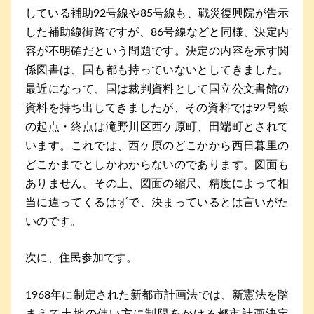
している補助92号線や85号線も、戦災復興院が告示
した補助線街路ですが、86号線などと同様、決定内
容が不明確だという問題です。決定の内容を示す関
係図書は、国も都も持っていないとしてきました。
最近になって、国は裁判資料として国立公文書館の
資料を持ち出してきましたが、その資料では92号線
の起点・終点は滝野川区西ケ原町、田端町とされて
います。これでは、西ケ原のどこかから西日暮里の
どこかまでとしかわからないのであります。図面も
ありません。その上、図面の縮尺、精度によって相
当に違ってくるはずで、決まっているとは言いがた
いのです。
次に、住民参加です。
1968年に制定された新都市計画法では、新憲法を踏
まえて土地の使い方に制限をかける都市計画決定