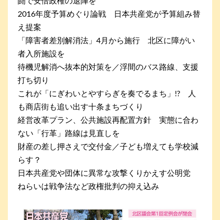
闘で安倍政権の退陣を
2016年度予算めぐり論戦 日本共産党が予算組み替
え提案
「障害者差別解消法」4月から施行 北区に障がい
者入所施設を
待機児解消へ抜本的対策を／浮間のバス路線、支援
打ち切り
これが「にぎわいとやすらぎを奏でるまち」!? 人
も商店街も追い出す十条まちづくり
経営改革プラン、公共施設再配置方針 実態に合わ
ない「行革」路線は見直しを
財産の差し押さえで交付金／子ども増えても学校減
らす？
日本共産党や団体に異常な攻撃くりかえす公明党
ねらいは戦争法など政権批判の抑え込み