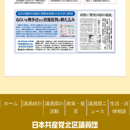
ホーム
議員紹介
議員団の
政策・提
議員団ニ
生活・法
活動
言
ュース
律相談