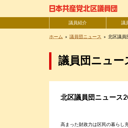
議員紹介
議
ホーム
»
議員団ニュース
»
北区議員
議員団ニュー
北区議員団ニュース2
高まった財政力は区民の暮らし