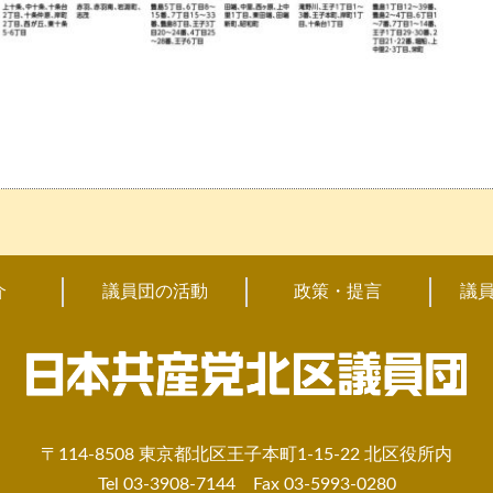
介
議員団の活動
政策・提言
議
〒114-8508 東京都北区王子本町1-15-22 北区役所内
Tel 03-3908-7144 Fax 03-5993-0280