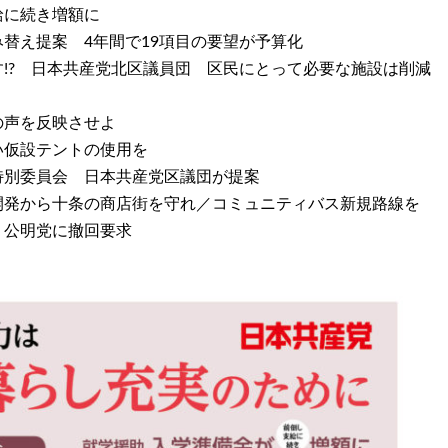
給に続き増額に
替え提案 4年間で19項目の要望が予算化
!? 日本共産党北区議員団 区民にとって必要な施設は削減
の声を反映させよ
い仮設テントの使用を
特別委員会 日本共産党区議団が提案
開発から十条の商店街を守れ／コミュニティバス新規路線を
 公明党に撤回要求