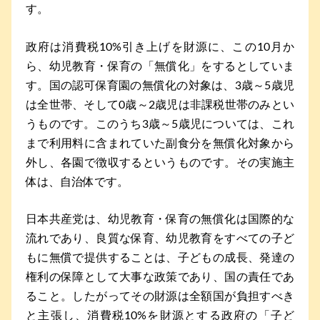
す。
政府は消費税10%引き上げを財源に、この10月か
ら、幼児教育・保育の「無償化」をするとしていま
す。国の認可保育園の無償化の対象は、3歳～5歳児
は全世帯、そして0歳～2歳児は非課税世帯のみとい
うものです。このうち3歳～5歳児については、これ
まで利用料に含まれていた副食分を無償化対象から
外し、各園で徴収するというものです。その実施主
体は、自治体です。
日本共産党は、幼児教育・保育の無償化は国際的な
流れであり、良質な保育、幼児教育をすべての子ど
もに無償で提供することは、子どもの成長、発達の
権利の保障として大事な政策であり、国の責任であ
ること。したがってその財源は全額国が負担すべき
と主張し、消費税10%を財源とする政府の「子ど