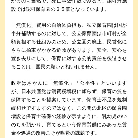
がるのも当然で、死亡事故件数でみると、認可外施
設では認可保育園の２５倍となっています。
「無償化」費用の自治体負担も、私立保育園は国が
半分補助するのに対して、公立保育園は市町村が全
額負担する仕組みのため、公立園の廃止、民営化に
さらに拍車がかかる危険があります。安全、安心を
置き去りにして、保育に対する公的責任を後退させ
ることは、国民の願いと相いれません。
政府はさかんに「無償化」「公平性」といいます
が、日本共産党は消費税増税に頼らず、保育の質を
保障することを提案しています。保育士不足を規制
緩和せですますのではなく、この間の北区の保育園
増設と保育士確保の経験が示すように、乳幼児のい
のちを預かり、育てるという保育労働にみあった賃
金や処遇の改善こそが喫緊の課題です。