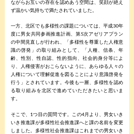
ながらお互いの存在を認めあう空間は、笑顔が絶え
ず温かい気持ちで満たされていました。
一方、北区でも多様性の課題については、平成30年
度に男女共同参画推進計画、第5次アゼリアプラン
の中間見直しが行われ、「多様性を尊重した人権意
識の啓発」の取り組みとして、「人種、信条、年
齢、性別、性自認、性的指向、社会的身分等によ
り、人権侵害がおこらないように、あらゆる人々の
人権について理解促進を図ることにより意識啓発を
行う」とされています。今後も一層、多様性を認め
る取り組みを北区で進めていただきたいと思いま
す。
そこで、1つ目の質問です。この4月より、男女いき
いき推進課が多様性社会推進課へと課の名前を変更
しました。多様性社会推進課はこれまでの男女いき