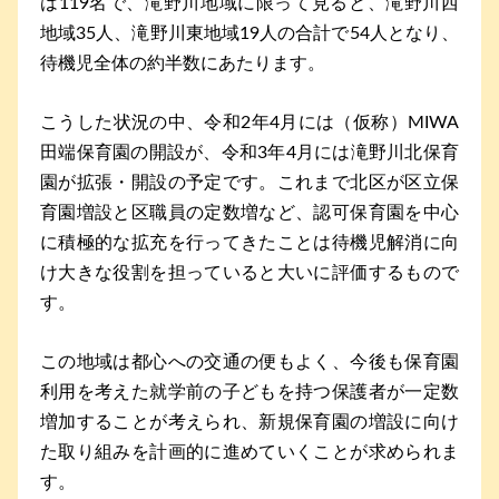
は119名で、滝野川地域に限って見ると、滝野川西
地域35人、滝野川東地域19人の合計で54人となり、
待機児全体の約半数にあたります。
こうした状況の中、令和2年4月には（仮称）MIWA
田端保育園の開設が、令和3年4月には滝野川北保育
園が拡張・開設の予定です。これまで北区が区立保
育園増設と区職員の定数増など、認可保育園を中心
に積極的な拡充を行ってきたことは待機児解消に向
け大きな役割を担っていると大いに評価するもので
す。
この地域は都心への交通の便もよく、今後も保育園
利用を考えた就学前の子どもを持つ保護者が一定数
増加することが考えられ、新規保育園の増設に向け
た取り組みを計画的に進めていくことが求められま
す。