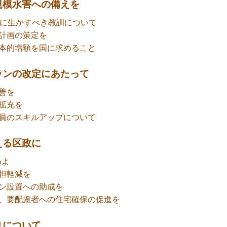
規模水害への備えを
後に生かすべき教訓について
計画の策定を
本的増額を国に求めること
ランの改定にあたって
善を
拡充を
員のスキルアップについて
える区政に
めよ
担軽減を
ン設置への助成を
、要配慮者への住宅確保の促進を
りについて