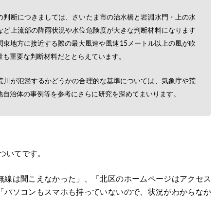
の判断につきましては、さいたま市の治水橋と岩淵水門・上の水
など上流部の降雨状況や水位危険度が大きな判断材料になります
関東地方に接近する際の最大風速や風速15メートル以上の風が吹
量も重要な判断材料だととらえています。
荒川が氾濫するかどうかの合理的な基準については、気象庁や荒
他自治体の事例等を参考にさらに研究を深めてまいります。
ついてです。
無線は聞こえなかった」、「北区のホームページはアクセス
「パソコンもスマホも持っていないので、状況がわからなか