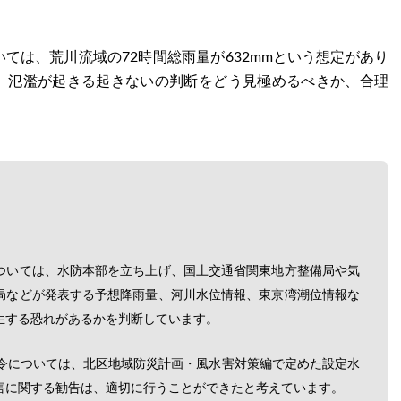
。
ては、荒川流域の72時間総雨量が632mmという想定があり
、氾濫が起きる起きないの判断をどう見極めるべきか、合理
。
ついては、水防本部を立ち上げ、国土交通省関東地方整備局や気
局などが発表する予想降雨量、河川水位情報、東京湾潮位情報な
生する恐れがあるかを判断しています。
発令については、北区地域防災計画・風水害対策編で定めた設定水
害に関する勧告は、適切に行うことができたと考えています。