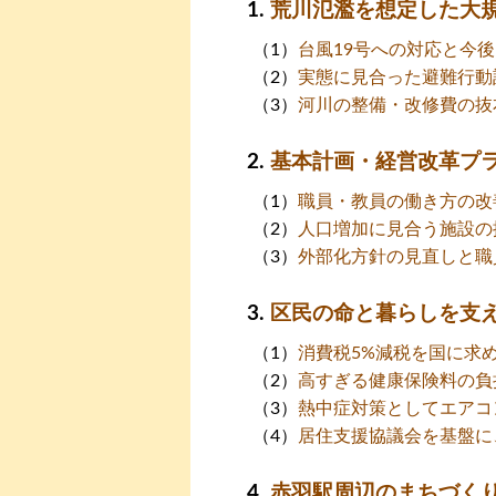
荒川氾濫を想定した大
台風19号への対応と今
実態に見合った避難行動
河川の整備・改修費の抜
基本計画・経営改革プ
職員・教員の働き方の改
人口増加に見合う施設の
外部化方針の見直しと職
区民の命と暮らしを支
消費税5%減税を国に求
高すぎる健康保険料の負
熱中症対策としてエアコ
居住支援協議会を基盤に
赤羽駅周辺のまちづく