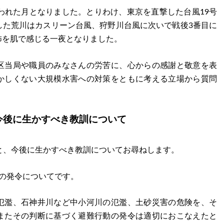
われた月となりました。とりわけ、東京を直撃した台風19号
した荒川はカスリーン台風、狩野川台風に次いで戦後3番目に
怖を肌で感じる一夜となりました。
区当局や職員のみなさんの労苦に、心からの感謝と敬意を表
かしくない大規模水害への対策をともに考える立場から質問
今後に生かすべき教訓について
と、今後に生かすべき教訓についてお尋ねします。
の発令についてです。
氾濫、石神井川など中小河川の氾濫、土砂災害の危険を、そ
またその判断に基づく避難行動の発令は適切におこなえたと