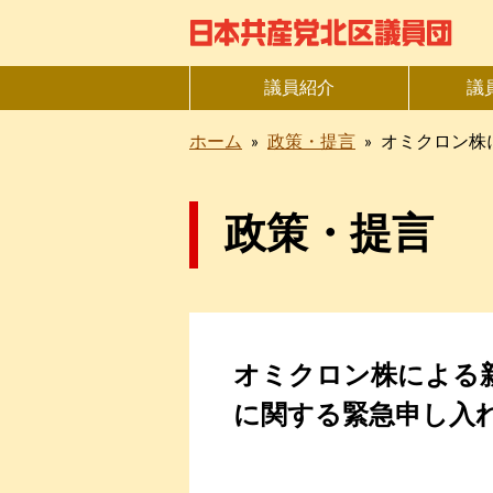
議員紹介
議
ホーム
»
政策・提言
»
オミクロン株
政策・提言
オミクロン株による
に関する緊急申し入