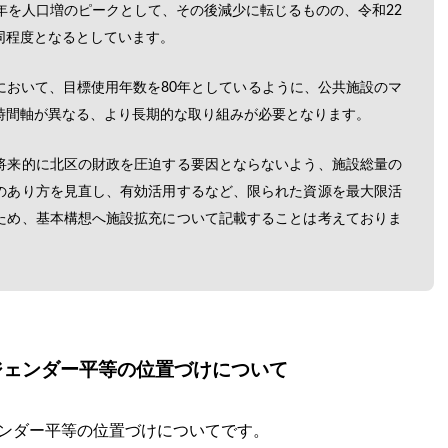
年を人口増のピークとして、その後減少に転じるものの、令和22
同程度となるとしています。
において、目標使用年数を80年としているように、公共施設のマ
時間軸が異なる、より長期的な取り組みが必要となります。
将来的に北区の財政を圧迫する要因とならないよう、施設総量の
のあり方を見直し、有効活用するなど、限られた資源を最大限活
ため、基本構想へ施設拡充について記載することは考えておりま
ジェンダー平等の位置づけについて
ェンダー平等の位置づけについてです。