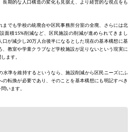
、長期的な人口構造の変化も見据え、より経営的な視点をも
れまでも学校の統廃合や区民事務所分室の全廃、さらには北
設面積15%削減など、区民施設の削減が進められてきまし
人口が減少し20万人台後半になるとした現在の基本構想に基
ろ、教室や学童クラブなど学校施設が足りないという現実に
問します。
在の水準を維持するというなら、施設削減から区民ニーズにふ
への転換が必要であり、そのことを基本構想にも明記すべき
を問います。