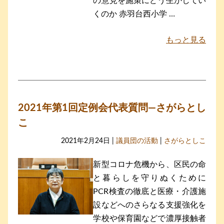
の意見を施策にどう生かしてい
くのか 赤羽台西小学 …
もっと見る
2021年第1回定例会代表質問―さがらとし
こ
2021年2月24日 |
議員団の活動
|
さがらとしこ
新型コロナ危機から、区民の命
と暮らしを守りぬくために
PCR検査の徹底と医療・介護施
設などへのさらなる支援強化を
学校や保育園などで濃厚接触者