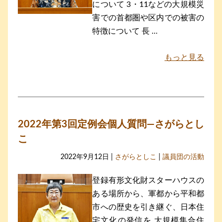
について 3・11などの大規模災
害での首都圏や区内での被害の
特徴について 長 …
もっと見る
2022年第3回定例会個人質問―さがらとし
こ
2022年9月12日 |
さがらとしこ
|
議員団の活動
登録有形文化財スターハウスの
ある場所から、軍都から平和都
市への歴史を引き継ぐ、日本住
宅文化の発信を 大規模集合住