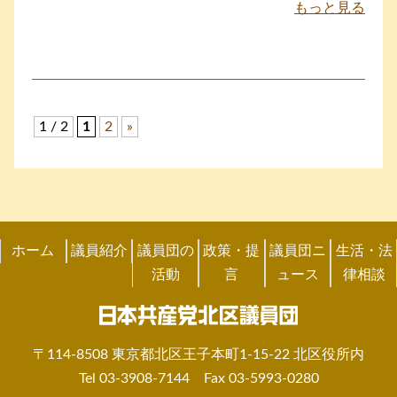
もっと見る
1 / 2
1
2
»
ホーム
議員紹介
議員団の
政策・提
議員団ニ
生活・法
活動
言
ュース
律相談
〒114-8508 東京都北区王子本町1-15-22 北区役所内
Tel 03-3908-7144 Fax 03-5993-0280