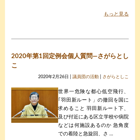
もっと見る
2020年第1回定例会個人質問―さがらとし
こ
2020年2月26日 |
議員団の活動
|
さがらとしこ
世界一危険な都心低空飛行、
｢羽田新ルート」の撤回を国に
求めること 羽田新ルート下、
及び付近にある区立学校や病院
などは何施設あるのか 急角度
での着陸と急旋回、さ …