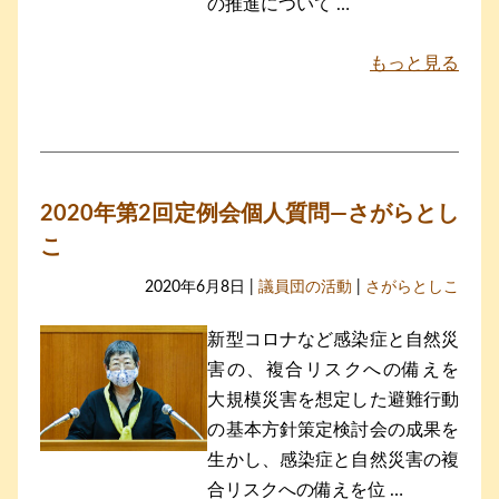
の推進について …
もっと見る
2020年第2回定例会個人質問―さがらとし
こ
2020年6月8日 |
議員団の活動
|
さがらとしこ
新型コロナなど感染症と自然災
害の、複合リスクへの備えを
大規模災害を想定した避難行動
の基本方針策定検討会の成果を
生かし、感染症と自然災害の複
合リスクへの備えを位 …