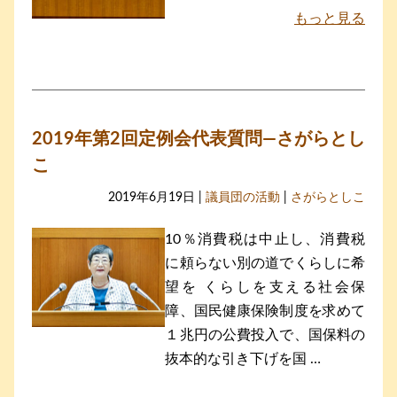
もっと見る
2019年第2回定例会代表質問―さがらとし
こ
2019年6月19日 |
議員団の活動
|
さがらとしこ
10％消費税は中止し、消費税
に頼らない別の道でくらしに希
望を くらしを支える社会保
障、国民健康保険制度を求めて
１兆円の公費投入で、国保料の
抜本的な引き下げを国 …