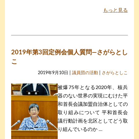
もっと見る
2019年第3回定例会個人質問―さがらとし
こ
2019年9月10日 |
議員団の活動
|
さがらとしこ
被爆75年となる2020年、核兵
器のない世界の実現にむけた平
和首長会議加盟自治体としての
取り組みについて 平和首長会
議行動計画を北区としてどう取
り組んでいるのか …