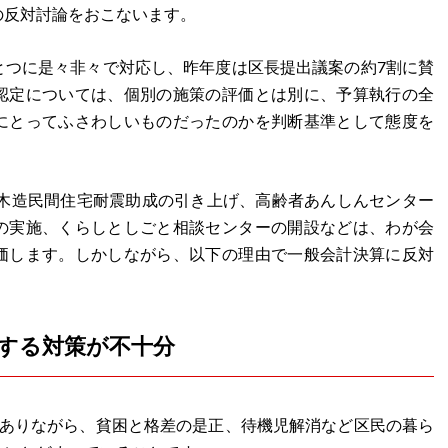
の反対討論をおこないます。
とつに是々非々で対応し、昨年度は区長提出議案の約7割に賛
認定については、個別の施策の評価とは別に、予算執行の全
にとってふさわしいものだったのかを判断基準として態度を
、木造民間住宅耐震助成の引き上げ、高齢者あんしんセンター
の実施、くらしとしごと相談センターの開設などは、わが会
価します。しかしながら、以下の理由で一般会計決算に反対
する対策が不十分
がありながら、貧困と格差の是正、待機児解消など区民の暮ら