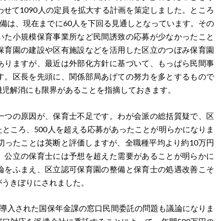
せて1090人の定員を拡大する計画を策定しました。ところ
整備は、現在までに60人を下回る見通しとなっています。その
いた小規模保育事業所など民間誘致の応募が少なかったこと
保育園の建設や区有施設などを活用した区立のつぼみ保育園
ありますが、最近は外部化方針に基づいて、もっぱら民間事
す。区長を先頭に、関係部局あげての努力を多とするもので
機児解消にも限界があることを指摘しておきます。
一つの原因が、保育士不足です。わが会派の総括質疑で、区
ところ、500人を超える応募があったことが明らかになりま
切ったことは英断と評価しますが、全職種平均より約10万円
、公立の保育士には予想を超えた需要があることが明らかに
論をふまえ、区立認可保育園の整備と保育士の処遇改善こそ
がうきぼりにされました。
ら導入された国保年金課の窓口民間委託の問題も議論になりま