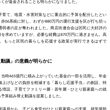
多くが返金されることも明らかになりました。
子育て、地震・水害対策などに重点的に予算を配分したとい
赤06系統に対し、わずか880万円の運行支援を区が打ち切っ
通弱者の足が奪われました。商店街連合会は区民に大好評の
を求めていますが、必要な経費は870万円に過ぎません。高
、もっと区民の暮らしを応援する政策が実行できるはずで
え動議」の意義が明らかに
当時465億円に積み上がっていた基金の一部を活用し、年金
値上げなどの負担を軽減する「暮らし応援手当」の創設、特
る増設、子育てファミリー層・若年層・ひとり親家庭への就
る予算組み替え動議を提案しました。
派議員から、子ども食堂やひとり親家庭への支援、就学援助