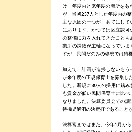
け、年度内と来年度の開所をあわ
が、当初237人とした年度内の
主な原因の一つが、あてにして
にあります。かつては区立認可
の整備に力を入れてきたことも
業所の誘致が主軸になっていま
すが、民間だのみの姿勢では待
加えて、計画が進捗しないもう
が来年度の正規保育士を募集した
した。新規に80人の採用に踏み
も賃金が低い民間保育士に比べ
なりました。決算委員会での議
待機児解消の決定打であること
決算審査ではまた、今年1月か