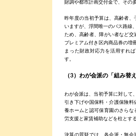
財調や都市計画交付金で、その
昨年度の当初予算は、高齢者、
いますが、浮間唯一のバス路線、
ため、高齢者、障がい者など交
プレミアム付き区内商品券の増冊
まった財政対応力を活用すれば
す。
（3）わが会派の「組み替
わが会派は、当初予算に対して、
引き下げや国保料・介護保険料
養ホームと認可保育園のさらな
労支援と家賃補助などを柱とす
決算の質疑では、各会派・無会