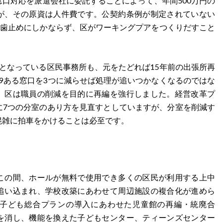
口対応を派遣会社に委託することによって、年間500万円の
が、その原資は人件費です。公契約条例が制定されていない
が歯止めにしかならず、区がワーキングプアをつくりだすこと
となっている区民事務所も、元をたどれば15年前の出張所再
9ある窓口を3つに減らせば処理が追いつかなくなるのではな
、区は職員の削減を目的に再編を強行しました。経営改革プ
に7つの分室のあり方を見直すとしていますが、分室を削減す
混雑に拍車をかけることは必至です。
この間、ホールが無料で使用でき多くの区民が利用する上中
追い込まれ、学校改築にあわせて周辺施設の複合化が進めら
子ども総合プランの導入にあわせた児童館の再編・統廃合
を消し、機能を換えた子どもセンター、ティーンズセンター