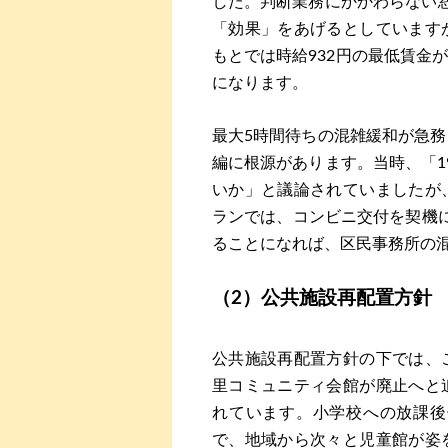
した。判断業務にかかわらない窓
「効果」をあげるとしています
もとでは時給932円の最低賃金
になります。
最大5時間待ちの混雑緩和が急務
編に根源があります。当時、「1
いか」と議論されていましたが
ランでは、コンビニ交付を契機
ることになれば、区民事務所の
（2）公共施設再配置方針
公共施設再配置方針の下では、
里コミュニティ会館が廃止へと
れています。小学校への放課後
で、地域から次々と児童館が姿