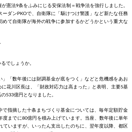
権が憲法9条をふみにじる安保法制＝戦争法を強行しました。
スーダンPKOで、自衛隊に「駆けつけ警護」など新たな任務
初めて自衛隊が海外の戦争に参加するかどうかという重大な
て
いるでしょうか。
い」「数年後には財調基金が底をつく」などと危機感をあお
めに花川区長は、「財政対応力は高まった」と表明、主要5基
の533億円となりました。
中で指摘した十条まちづくり基金については、毎年定額貯金
年度までに80億円を積み上げています。当座、数年後に単年
されていますが、いったん支出したのちに、翌年度以降、都区