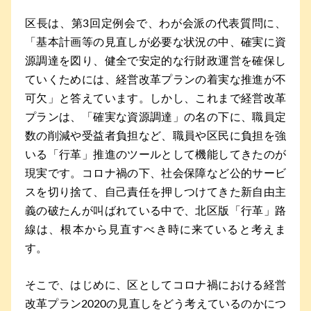
区長は、第3回定例会で、わが会派の代表質問に、
「基本計画等の見直しが必要な状況の中、確実に資
源調達を図り、健全で安定的な行財政運営を確保し
ていくためには、経営改革プランの着実な推進が不
可欠」と答えています。しかし、これまで経営改革
プランは、「確実な資源調達」の名の下に、職員定
数の削減や受益者負担など、職員や区民に負担を強
いる「行革」推進のツールとして機能してきたのが
現実です。コロナ禍の下、社会保障など公的サービ
スを切り捨て、自己責任を押しつけてきた新自由主
義の破たんが叫ばれている中で、北区版「行革」路
線は、根本から見直すべき時に来ていると考えま
す。
そこで、はじめに、区としてコロナ禍における経営
改革プラン2020の見直しをどう考えているのかにつ